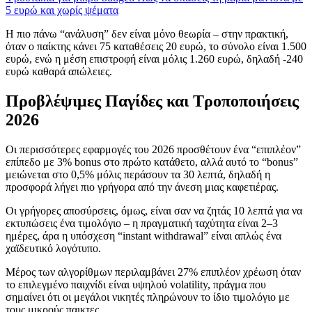
5 ευρώ και χωρίς ψέματα
Η πιο πάνω “ανάλυση” δεν είναι μόνο θεωρία – στην πρακτική,
όταν ο παίκτης κάνει 75 καταθέσεις 20 ευρώ, το σύνολο είναι 1.500
ευρώ, ενώ η μέση επιστροφή είναι μόλις 1.260 ευρώ, δηλαδή -240
ευρώ καθαρά απώλειες.
Προβλέψιμες Παγίδες και Τροποποιήσεις
2026
Οι περισσότερες εφαρμογές του 2026 προσθέτουν ένα “επιπλέον”
επίπεδο με 3% bonus στο πρώτο κατάθετο, αλλά αυτό το “bonus”
μειώνεται στο 0,5% μόλις περάσουν τα 30 λεπτά, δηλαδή η
προσφορά λήγει πιο γρήγορα από την άνεση μιας καφετιέρας.
Οι γρήγορες αποσύρσεις, όμως, είναι σαν να ζητάς 10 λεπτά για να
εκτυπώσεις ένα τιμολόγιο – η πραγματική ταχύτητα είναι 2–3
ημέρες, άρα η υπόσχεση “instant withdrawal” είναι απλώς ένα
χαϊδευτικό λογότυπο.
Μέρος των αλγορίθμων περιλαμβάνει 27% επιπλέον χρέωση όταν
το επιλεγμένο παιχνίδι είναι υψηλού volatility, πράγμα που
σημαίνει ότι οι μεγάλοι νικητές πληρώνουν το ίδιο τιμολόγιο με
τους μικρούς παικτες.