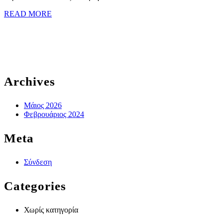
READ
READ MORE
MORE
Archives
Μάιος 2026
Φεβρουάριος 2024
Meta
Σύνδεση
Categories
Χωρίς κατηγορία