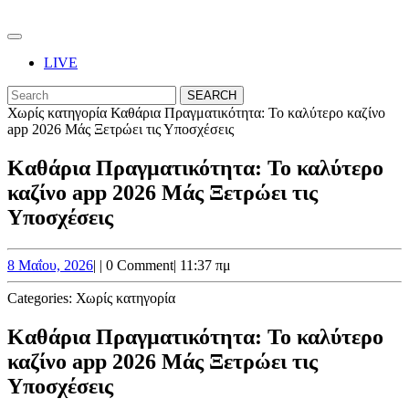
Skip
to
Open
content
Button
Skip
LIVE
to
CLOSE
Search
content
BUTTON
for:
Χωρίς κατηγορία
Καθάρια Πραγματικότητα: Το καλύτερο καζίνο
app 2026 Μάς Ξετρώει τις Υποσχέσεις
Καθάρια Πραγματικότητα: Το καλύτερο
καζίνο app 2026 Μάς Ξετρώει τις
Υποσχέσεις
8
8 Μαΐου, 2026
|
|
0 Comment
|
11:37 πμ
Μαΐου,
2026
Categories:
Χωρίς κατηγορία
Καθάρια Πραγματικότητα: Το καλύτερο
καζίνο app 2026 Μάς Ξετρώει τις
Υποσχέσεις