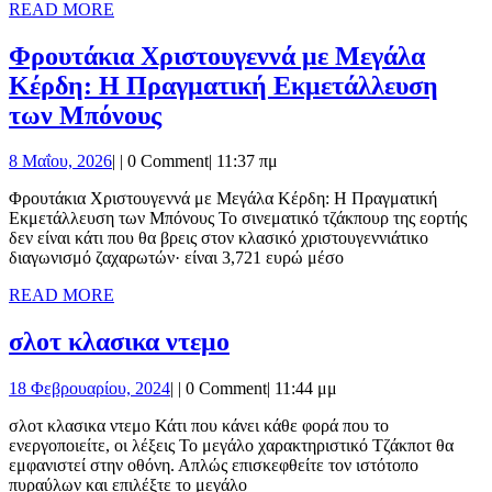
READ
READ MORE
ψεύτικη
MORE
υπόσχεση
Φρουτάκια Χριστουγεννά με Μεγάλα
που
Κέρδη: Η Πραγματική Εκμετάλλευση
Φρουτάκια
τραβάει
των Μπόνους
Χριστουγεννά
τα
8
8 Μαΐου, 2026
|
|
0 Comment
|
11:37 πμ
με
νούμερα
Μαΐου,
Μεγάλα
Φρουτάκια Χριστουγεννά με Μεγάλα Κέρδη: Η Πραγματική
2026
Εκμετάλλευση των Μπόνους Το σινεματικό τζάκπουρ της εορτής
Κέρδη:
δεν είναι κάτι που θα βρεις στον κλασικό χριστουγεννιάτικο
Η
διαγωνισμό ζαχαρωτών· είναι 3,721 ευρώ μέσο
Πραγματική
READ
READ MORE
MORE
Εκμετάλλευση
σλοτ
σλοτ κλασικα ντεμο
των
κλασικα
Μπόνους
18
18 Φεβρουαρίου, 2024
|
|
0 Comment
|
11:44 μμ
ντεμο
Φεβρουαρίου,
σλοτ κλασικα ντεμο Κάτι που κάνει κάθε φορά που το
2024
ενεργοποιείτε, οι λέξεις Το μεγάλο χαρακτηριστικό Τζάκποτ θα
εμφανιστεί στην οθόνη. Απλώς επισκεφθείτε τον ιστότοπο
πυραύλων και επιλέξτε το μεγάλο