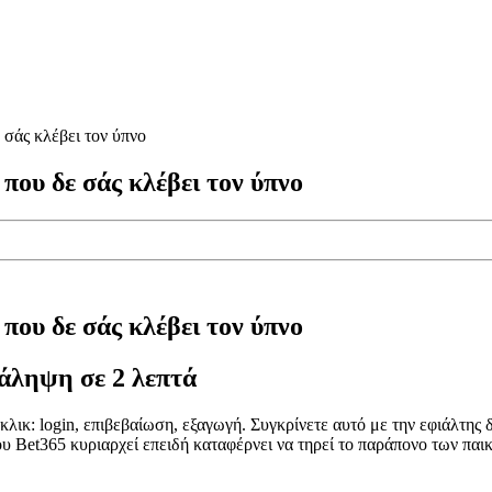
σάς κλέβει τον ύπνο
που δε σάς κλέβει τον ύπνο
που δε σάς κλέβει τον ύπνο
νάληψη σε 2 λεπτά
κλικ: login, επιβεβαίωση, εξαγωγή. Συγκρίνετε αυτό με την εφιάλτης
ου Bet365 κυριαρχεί επειδή καταφέρνει να τηρεί το παράπονο των παι