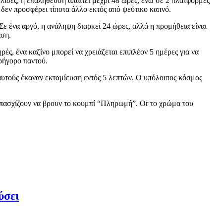
ελίδες, η επαλήθευση απαιτεί μέχρι 48 ώρες, ενώ σε 2 πλατφόρμες
υ δεν προσφέρει τίποτα άλλο εκτός από ψεύτικο καπνό.
ε ένα αργό, η ανάληψη διαρκεί 24 ώρες, αλλά η προμήθεια είναι
άση.
ρές, ένα καζίνο μπορεί να χρειάζεται επιπλέον 5 ημέρες για να
γρήγορο παντού.
αυτούς έκαναν εκταμίευση εντός 5 λεπτών. Ο υπόλοιπος κόσμος
ες πασχίζουν να βρουν το κουμπί “Πληρωμή”. Or το χρώμα του
Φρουτάκια
ύσει
Χωρίς