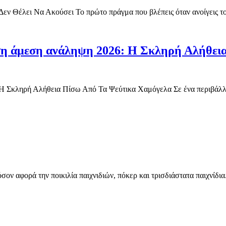
εν Θέλει Να Ακούσει Το πρώτο πράγμα που βλέπεις όταν ανοίγεις το
άθεση άμεση ανάληψη 2026: Η Σκληρή Αλήθε
α