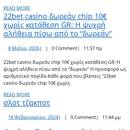
READ
READ MORE
22bet casino δωρεάν chip 10€
MORE
χωρίς κατάθεση GR: Η ψυχρή
22be
αλήθεια πίσω από το “δωρεάν”
casin
8
8 Μαΐου, 2026
|
|
0 Comment
|
11:37 πμ
δωρε
Μαΐου,
chip
2026
22bet casino δωρεάν chip 10€ χωρίς κατάθεση GR: Η
10€
ψυχρή αλήθεια πίσω από το “δωρεάν” Η προσφορά ως
χωρί
αριθμητικό παγίδα Κάθε φορά που βλέπεις “22bet
casino δωρεάν chip 10€ χωρίς
κατά
GR:
READ
READ MORE
σλοτ
σλοτ τζακποτ
Η
MORE
τζακποτ
ψυχρ
18
18 Φεβρουαρίου, 2024
|
|
0 Comment
|
11:44 μμ
αλήθ
Φεβρουαρίου,
πίσω