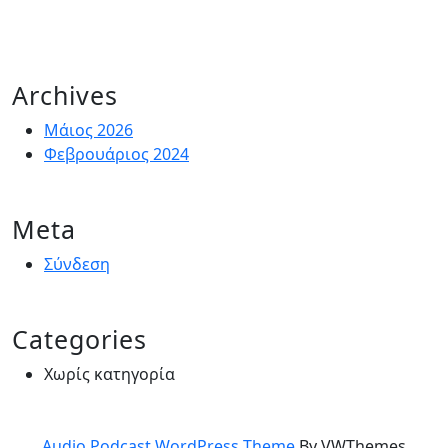
Archives
Μάιος 2026
Φεβρουάριος 2024
Meta
Σύνδεση
Categories
Χωρίς κατηγορία
Audio Podcast WordPress Theme
By VWThemes