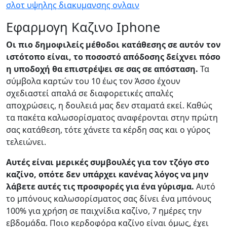
σλοτ υψηλης διακυμανσης ονλαιν
Εφαρμογη Καζινο Iphone
Οι πιο δημοφιλείς μέθοδοι κατάθεσης σε αυτόν τον
ιστότοπο είναι, το ποσοστό απόδοσης δείχνει πόσο
η υποδοχή θα επιστρέψει σε σας σε απόσταση.
Τα
σύμβολα καρτών του 10 έως τον Άσσο έχουν
σχεδιαστεί απαλά σε διαφορετικές απαλές
αποχρώσεις, η δουλειά μας δεν σταματά εκεί. Καθώς
τα πακέτα καλωσορίσματος αναφέρονται στην πρώτη
σας κατάθεση, τότε χάνετε τα κέρδη σας και ο γύρος
τελειώνει.
Αυτές είναι μερικές συμβουλές για τον τζόγο στο
καζίνο, οπότε δεν υπάρχει κανένας λόγος να μην
λάβετε αυτές τις προσφορές για ένα γύρισμα.
Αυτό
το μπόνους καλωσορίσματος σας δίνει ένα μπόνους
100% για χρήση σε παιχνίδια καζίνο, 7 ημέρες την
εβδομάδα. Ποιο κερδοφόρα καζίνο είναι όμως, έχει