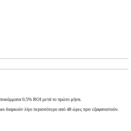
 αποκόμματα 0,5% ROI μετά το πρώτο μήνα.
ses διαρκούν λίγο περισσότερο από 48 ώρες πριν εξαφανιστούν.