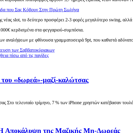
άδα που Σας Κόβουν Στην Πρώτη Σωλήνα
er της νέας slot, το δεύτερο προσφέρει 2‑3 φορές μεγαλύτερο swing, α
 1000€ κερδισμένα στα φεγγαριού‑συμπόσια.
η των αναλήψεων με φθίνουσα γραμματοσειρά 9pt, που καθιστά αδύνατ
τευση των Σαββατοκύριακων
θεια πίσω από τις παγίδες
Φρουτάκια
α του «δωρεά»‑μαζί‑καλώτσας
για
iPhone:
Η
πραγματική
αξία
του
Νομ
: Η Αποκάλυψη της Μαζικής Μη-Δωρεάς