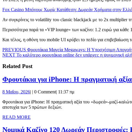
Fox Casino Μπόνους Χωρίς Κατάθεση: Δωρεάν Χρήματα στην Ελλ
Αν συγκρίνεις το volatility του classic blackjack με το 2x multipli
Περισσότερα παρά τα «VIP lounge» των καζίνο: 1.2 ευρώ για κάθε
Και τέλος, η οθόνη του mobile UI κρύβει το πεδίο για επιβεβαίωσ
Πλοήγηση
Previous
PREVIOUS
Φρουτάκια Μαγεία Megaways: Η Υποσχέσιμη Απογοή
Next
post:
NEXT
Το καλύτερο φρουτάκια online δεν υπάρχει: η ψυγμονική αλή
άρθρων
post:
Related Post
Φρουτάκια για iPhone: Η πραγματική αξί
8
8 Μαΐου, 2026
|
|
0 Comment
|
11:37 πμ
Μαΐου,
Φρουτάκια για iPhone: Η πραγματική αξία του «δωρεά»‑μαζί‑καλώτσας Στο τελευταίο τρίμηνο, 7 % των iPhone χρηστών κατέβασαν τουλάχιστον ένα φρουτάκι, αλλά μόνο 0,3 % έμειναν μετά την πρώτη
2026
αποτυχία των 5 πρώτων δεξιών.
READ
READ MORE
MORE
Νομικά Καζίνο 120 Δωρεάν Περιστροφές