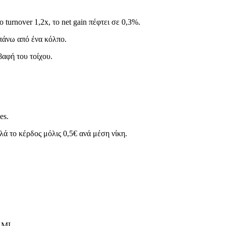
turnover 1,2x, το net gain πέφτει σε 0,3%.
πάνω από ένα κόλπο.
βαφή του τοίχου.
es.
λά το κέρδος μόλις 0,5€ ανά μέση νίκη.
 AML.