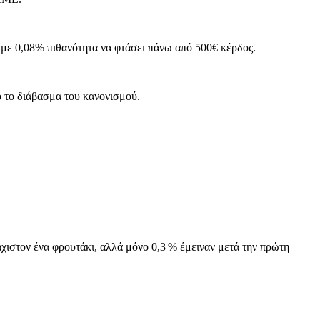
λλά με 0,08% πιθανότητα να φτάσει πάνω από 500€ κέρδος.
ο το διάβασμα του κανονισμού.
ικά