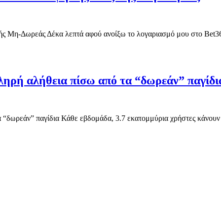
«δωρεά»‑μαζί
Καζ
120
Δωρ
Περ
Η
Απο
ληρή αλήθεια πίσω από τα “δωρεάν” παγίδι
της
Μαζ
Μη
Δωρ