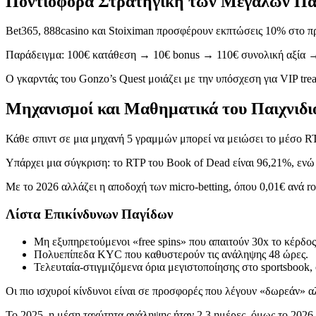
Ποντιοφόρα Στρατηγική των Μεγάλων Πα
Bet365, 888casino και Stoiximan προσφέρουν εκπτώσεις 10% στο πρώτ
Παράδειγμα: 100€ κατάθεση → 10€ bonus → 110€ συνολική αξία → 
Ο γκαρντάς του Gonzo’s Quest μοιάζει με την υπόσχεση για VIP tre
Μηχανισμοί και Μαθηματικά του Παιχνιδι
Κάθε σπιντ σε μια μηχανή 5 γραμμών μπορεί να μειώσει το μέσο RTP 
Υπάρχει μια σύγκριση: το RTP του Book of Dead είναι 96,21%, ενώ 
Με το 2026 αλλάζει η αποδοχή των micro‑betting, όπου 0,01€ ανά ro
Λίστα Επικίνδυνων Παγίδων
Μη εξυπηρετούμενοι «free spins» που απαιτούν 30x το κέρδος 
Πολυεπίπεδα KYC που καθυστερούν τις ανάληψης 48 ώρες.
Τελευταία-στιγμιζόμενα όρια μεγιστοποίησης στο sportsbook,
Οι πιο ισχυροί κίνδυνοι είναι σε προσφορές που λέγουν «δωρεάν» 
Το 2025, η μέση ταχύτητα ανάληψης ήταν 2,3 ημέρες, όμως το 2026