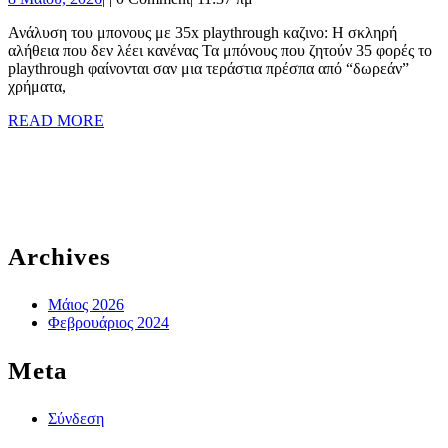
μπονους
Μαΐου,
με
Ανάλυση του μπονους με 35x playthrough καζινο: Η σκληρή
2026
αλήθεια που δεν λέει κανένας Τα μπόνους που ζητούν 35 φορές το
35x
playthrough φαίνονται σαν μια τεράστια πρέσπα από “δωρεάν”
playthrough
χρήματα,
καζινο:
READ
READ MORE
MORE
Η
σκληρή
αλήθεια
που
δεν
Archives
λέει
κανένας
Μάιος 2026
Φεβρουάριος 2024
Meta
Σύνδεση