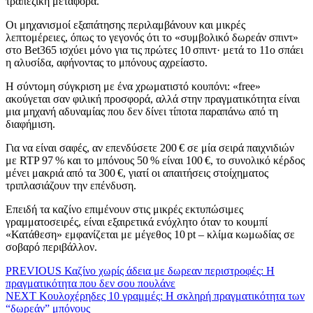
τραπεζική μεταφορά.
Οι μηχανισμοί εξαπάτησης περιλαμβάνουν και μικρές
λεπτομέρειες, όπως το γεγονός ότι το «συμβολικό δωρεάν σπιντ»
στο Bet365 ισχύει μόνο για τις πρώτες 10 σπιντ· μετά το 11ο σπάει
η αλυσίδα, αφήνοντας το μπόνους αχρείαστο.
Η σύντομη σύγκριση με ένα χρωματιστό κουπόνι: «free»
ακούγεται σαν φιλική προσφορά, αλλά στην πραγματικότητα είναι
μια μηχανή αδυναμίας που δεν δίνει τίποτα παραπάνω από τη
διαφήμιση.
Για να είναι σαφές, αν επενδύσετε 200 € σε μία σειρά παιχνιδιών
με RTP 97 % και το μπόνους 50 % είναι 100 €, το συνολικό κέρδος
μένει μακριά από τα 300 €, γιατί οι απαιτήσεις στοίχηματος
τριπλασιάζουν την επένδυση.
Επειδή τα καζίνο επιμένουν στις μικρές εκτυπώσιμες
γραμματοσειρές, είναι εξαιρετικά ενόχλητο όταν το κουμπί
«Κατάθεση» εμφανίζεται με μέγεθος 10 pt – κλίμα κωμωδίας σε
σοβαρό περιβάλλον.
Πλοήγηση
Previous
PREVIOUS
Καζίνο χωρίς άδεια με δωρεαν περιστροφές: Η
post:
πραγματικότητα που δεν σου πουλάνε
άρθρων
Next
NEXT
Κουλοχέρηδες 10 γραμμές: Η σκληρή πραγματικότητα των
post:
“δωρεάν” μπόνους