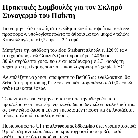
Πρακτικές Συμβουλές για τον Σκληρό
Συναγερμό του Παίκτη
Για να μην πέσει κανείς στο 7‑βάθμιο βυθό των ψεύτικων «free»
προσφορών, υπολογίστε πρώτα το άθροισμα των μικρών τελών:
3 συναλλαγές των 0,7 ευρώ = 2,1 ευρώ.
Μετρήστε την απόδοση του slot: Starburst πληρώνει 120 % των
στοιχημάτων, ενώ Gonzo’s Quest προσφέρει 140 % σε
30‑δευτερόλεπτα γύρο, που είναι ισοδύναμο με 2,3‑ φορές τη
ταχύτητα της κίνησης του παικτικού λογαριασμού χωρίς KYC.
Αν επιλέξετε να χρησιμοποιήσετε το Bet365 ως εναλλακτική, θα
δείτε ότι η τιμή του «gift» δεν είναι κάτι παραπάνω από 0,02 ευρώ
ανά €100 καταθέσεων.
Το κεντρικό είναι να μην εμπιστευτείτε την «δωρεά» που
προσφέρουν οι πλατφόρμες· κανέα δώρο δεν κάνει ρεαλιστικότητα
σε έναν χώρο όπου η μέγιστη κερδισμένη ποσότητα διπλασιάζεται
μόλις μετά από 5 απαλές κινήσεις.
Περιορισμός: το UI της πλατφόρμας 888casino έχει γραμματοσειρά
9 pt σε σημαντικά πεδία, που κρυπτογραφεί το ακριβές ποσό
ανάληψης με τόσο μικρό κείμενο.