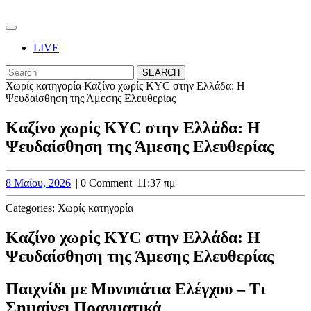
Skip
to
Open
content
Button
Skip
LIVE
to
CLOSE
Search
content
BUTTON
for:
Χωρίς κατηγορία
Καζίνο χωρίς KYC στην Ελλάδα: Η
Ψευδαίσθηση της Άμεσης Ελευθερίας
Καζίνο χωρίς KYC στην Ελλάδα: Η
Ψευδαίσθηση της Άμεσης Ελευθερίας
8
8 Μαΐου, 2026
|
|
0 Comment
|
11:37 πμ
Μαΐου,
2026
Categories:
Χωρίς κατηγορία
Καζίνο χωρίς KYC στην Ελλάδα: Η
Ψευδαίσθηση της Άμεσης Ελευθερίας
Παιχνίδι με Μονοπάτια Ελέγχου – Τι
Σημαίνει Πραγματικά