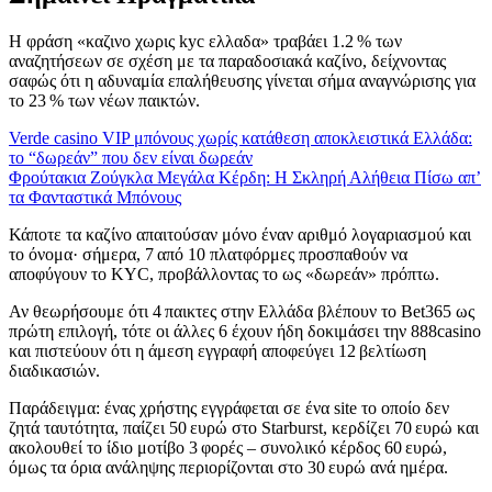
Η φράση «καζινο χωρις kyc ελλαδα» τραβάει 1.2 % των
αναζητήσεων σε σχέση με τα παραδοσιακά καζίνο, δείχνοντας
σαφώς ότι η αδυναμία επαλήθευσης γίνεται σήμα αναγνώρισης για
το 23 % των νέων παικτών.
Verde casino VIP μπόνους χωρίς κατάθεση αποκλειστικά Ελλάδα:
το “δωρεάν” που δεν είναι δωρεάν
Φρούτακια Ζούγκλα Μεγάλα Κέρδη: Η Σκληρή Αλήθεια Πίσω απ’
τα Φανταστικά Μπόνους
Κάποτε τα καζίνο απαιτούσαν μόνο έναν αριθμό λογαριασμού και
το όνομα· σήμερα, 7 από 10 πλατφόρμες προσπαθούν να
αποφύγουν το KYC, προβάλλοντας το ως «δωρεάν» πρόπτω.
Αν θεωρήσουμε ότι 4 παικτες στην Ελλάδα βλέπουν το Bet365 ως
πρώτη επιλογή, τότε οι άλλες 6 έχουν ήδη δοκιμάσει την 888casino
και πιστεύουν ότι η άμεση εγγραφή αποφεύγει 12 βελτίωση
διαδικασιών.
Παράδειγμα: ένας χρήστης εγγράφεται σε ένα site το οποίο δεν
ζητά ταυτότητα, παίζει 50 ευρώ στο Starburst, κερδίζει 70 ευρώ και
ακολουθεί το ίδιο μοτίβο 3 φορές – συνολικό κέρδος 60 ευρώ,
όμως τα όρια ανάληψης περιορίζονται στο 30 ευρώ ανά ημέρα.