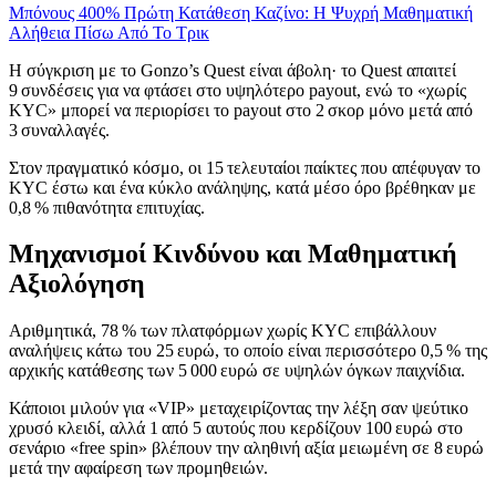
Μπόνους 400% Πρώτη Κατάθεση Καζίνο: Η Ψυχρή Μαθηματική
Αλήθεια Πίσω Από Το Τρικ
Η σύγκριση με το Gonzo’s Quest είναι άβολη· το Quest απαιτεί
9 συνδέσεις για να φτάσει στο υψηλότερο payout, ενώ το «χωρίς
KYC» μπορεί να περιορίσει το payout στο 2 σκορ μόνο μετά από
3 συναλλαγές.
Στον πραγματικό κόσμο, οι 15 τελευταίοι παίκτες που απέφυγαν το
KYC έστω και ένα κύκλο ανάληψης, κατά μέσο όρο βρέθηκαν με
0,8 % πιθανότητα επιτυχίας.
Μηχανισμοί Κινδύνου και Μαθηματική
Αξιολόγηση
Αριθμητικά, 78 % των πλατφόρμων χωρίς KYC επιβάλλουν
αναλήψεις κάτω του 25 ευρώ, το οποίο είναι περισσότερο 0,5 % της
αρχικής κατάθεσης των 5 000 ευρώ σε υψηλών όγκων παιχνίδια.
Κάποιοι μιλούν για «VIP» μεταχειρίζοντας την λέξη σαν ψεύτικο
χρυσό κλειδί, αλλά 1 από 5 αυτούς που κερδίζουν 100 ευρώ στο
σενάριο «free spin» βλέπουν την αληθινή αξία μειωμένη σε 8 ευρώ
μετά την αφαίρεση των προμηθειών.