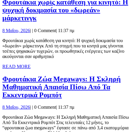
Φρουτάκια χωρίς κατάθεση για κινητό: Η
ψυχική δοκιμασία του «δωρεάν»
Φρουτάκια
μάρκετινγκ
χωρίς
8
8 Μαΐου, 2026
|
|
0 Comment
|
11:37 πμ
κατάθεση
Μαΐου,
για
Φρουτάκια χωρίς κατάθεση για κινητό: Η ψυχική δοκιμασία του
2026
«δωρεάν» μάρκετινγκ Από τη στιγμή που τα κινητά μας γίνονται
κινητό:
τσέπες ψηφιακών τυχερών, οι προωθητικές ενέργειες των καζίνο
Η
ακούγονται σαν αριθμητικό
ψυχική
READ
READ MORE
MORE
δοκιμασία
Φρουτάκια Ζώα Megaways: Η Σκληρή
του
Μαθηματική Απαισία Πίσω Από Τα
«δωρεάν»
Φρουτάκια
Εκκεντρικά Ρομπότ
μάρκετινγκ
Ζώα
8
8 Μαΐου, 2026
|
|
0 Comment
|
11:37 πμ
Megaways:
Μαΐου,
Η
Φρουτάκια Ζώα Megaways: Η Σκληρή Μαθηματική Απαισία Πίσω
2026
Από Τα Εκκεντρικά Ρομπότ Στις τελευταίες 12 μήνες, το
Σκληρή
“φρουτακια ζωα megaways” έφτασε σε πάνω από 3,4 εκατομμύρια