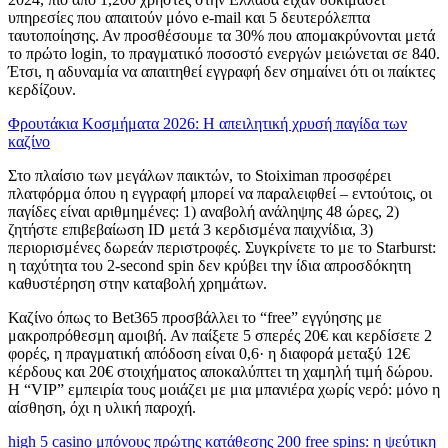
υπηρεσίες που απαιτούν μόνο e‑mail και 5 δευτερόλεπτα
ταυτοποίησης. Αν προσθέσουμε τα 30% που απομακρύνονται μετά
το πρώτο login, το πραγματικό ποσοστό ενεργών μειώνεται σε 840.
Έτσι, η αδυναμία να απαιτηθεί εγγραφή δεν σημαίνει ότι οι παίκτες
κερδίζουν.
Φρουτάκια Κοσμήματα 2026: Η απειλητική χρυσή παγίδα των
καζίνο
Στο πλαίσιο των μεγάλων παικτών, το Stoiximan προσφέρει
πλατφόρμα όπου η εγγραφή μπορεί να παραλειφθεί – εντούτοις, οι
παγίδες είναι αριθμημένες: 1) αναβολή ανάληψης 48 ώρες, 2)
ζητήστε επιβεβαίωση ID μετά 3 κερδισμένα παιχνίδια, 3)
περιορισμένες δωρεάν περιστροφές. Συγκρίνετε το με το Starburst:
η ταχύτητα του 2‑second spin δεν κρύβει την ίδια απροσδόκητη
καθυστέρηση στην καταβολή χρημάτων.
Καζίνο όπως το Bet365 προσβάλλει το “free” εγγύησης με
μακροπρόθεσμη αμοιβή. Αν παίξετε 5 σπερές 20€ και κερδίσετε 2
φορές, η πραγματική απόδοση είναι 0,6· η διαφορά μεταξύ 12€
κέρδους και 20€ στοιχήματος αποκαλύπτει τη χαμηλή τιμή δώρου.
Η “VIP” εμπειρία τους μοιάζει με μια μπανιέρα χωρίς νερό: μόνο η
αίσθηση, όχι η υλική παροχή.
high 5 casino μπόνους πρώτης κατάθεσης 200 free spins: η ψεύτικη