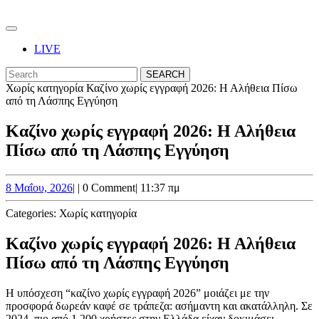
Skip
to
Open
content
Button
Skip
LIVE
to
CLOSE
Search
content
BUTTON
for:
Χωρίς κατηγορία
Καζίνο χωρίς εγγραφή 2026: Η Αλήθεια Πίσω
από τη Λάσπης Εγγύηση
Καζίνο χωρίς εγγραφή 2026: Η Αλήθεια
Πίσω από τη Λάσπης Εγγύηση
8
8 Μαΐου, 2026
|
|
0 Comment
|
11:37 πμ
Μαΐου,
2026
Categories:
Χωρίς κατηγορία
Καζίνο χωρίς εγγραφή 2026: Η Αλήθεια
Πίσω από τη Λάσπης Εγγύηση
Η υπόσχεση “καζίνο χωρίς εγγραφή 2026” μοιάζει με την
προσφορά δωρεάν καφέ σε τράπεζα: ασήμαντη και ακατάλληλη. Σε
2024, πιο από 1,200 χρήστες στην Ελλάδα είχαν δοκιμάσει