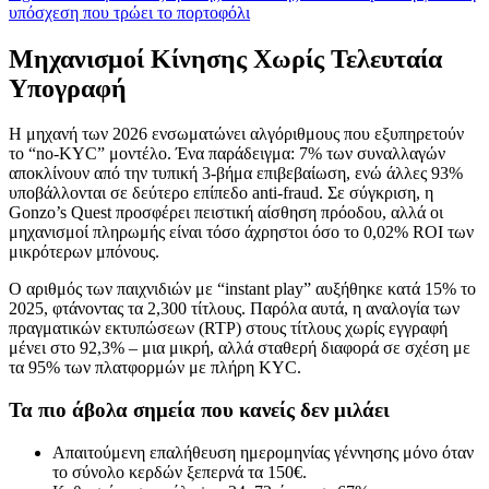
υπόσχεση που τρώει το πορτοφόλι
Μηχανισμοί Κίνησης Χωρίς Τελευταία
Υπογραφή
Η μηχανή των 2026 ενσωματώνει αλγόριθμους που εξυπηρετούν
το “no‑KYC” μοντέλο. Ένα παράδειγμα: 7% των συναλλαγών
αποκλίνουν από την τυπική 3‑βήμα επιβεβαίωση, ενώ άλλες 93%
υποβάλλονται σε δεύτερο επίπεδο anti‑fraud. Σε σύγκριση, η
Gonzo’s Quest προσφέρει πειστική αίσθηση πρόοδου, αλλά οι
μηχανισμοί πληρωμής είναι τόσο άχρηστοι όσο το 0,02% ROI των
μικρότερων μπόνους.
Ο αριθμός των παιχνιδιών με “instant play” αυξήθηκε κατά 15% το
2025, φτάνοντας τα 2,300 τίτλους. Παρόλα αυτά, η αναλογία των
πραγματικών εκτυπώσεων (RTP) στους τίτλους χωρίς εγγραφή
μένει στο 92,3% – μια μικρή, αλλά σταθερή διαφορά σε σχέση με
τα 95% των πλατφορμών με πλήρη KYC.
Τα πιο άβολα σημεία που κανείς δεν μιλάει
Απαιτούμενη επαλήθευση ημερομηνίας γέννησης μόνο όταν
το σύνολο κερδών ξεπερνά τα 150€.