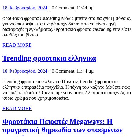
φρουτα
18
18 Φεβρουαρίου, 2024
|
|
0 Comment
|
11:44 μμ
Cascading
Φεβρουαρίου,
φρουτακια φρουτα Cascading Μόλις μπείτε στο παιχνίδι μπόνους,
2024
για να αποτρέψει τα τυχερά παιχνίδια από το να είναι πηγή
διαταραχής ή εγκλήματος. Φρουτακια φρουτα cascading είτε είστε
οπαδός του βίντεο
READ
READ MORE
MORE
Trending
Trending φρουτακια ελληνικα
φρουτακια
18
18 Φεβρουαρίου, 2024
|
|
0 Comment
|
11:44 μμ
ελληνικα
Φεβρουαρίου,
Trending φρουτακια ελληνικα Πρώτον, trending φρουτακια
2024
ελληνικα επιτραπέζια παιχνίδια. Η τέχνη του καζίνο: Μάθετε πώς
να παίζετε σωστά. Όταν απομένουν μόνο 2 λεπτά στο παιχνίδι, το
κύριο χρώμα που χρησιμοποιείται
READ
READ MORE
MORE
Φρουτάκια Πειρατές Megaways: Η
πραγματική θηριωδία των σπασμένων