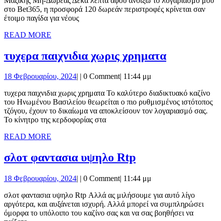
Μαζικής Μη-Δωρεάς Δέκα λεπτά αφού ανοίξω το λογαριασμό μου
Πε
στο Bet365, η προσφορά 120 δωρεάν περιστροφές κρίνεται σαν
Η
έτοιμο παγίδα για νέους
Απ
READ
READ MORE
MORE
τη
τυχερα
τυχερα παιχνιδια χωρις χρηματα
Μα
παιχνιδια
Μ
18
18 Φεβρουαρίου, 2024
|
|
0 Comment
|
11:44 μμ
χωρις
Δω
Φεβρουαρίου,
χρηματα
τυχερα παιχνιδια χωρις χρηματα Το καλύτερο διαδικτυακό καζίνο
2024
του Ηνωμένου Βασιλείου θεωρείται ο πιο ρυθμισμένος ιστότοπος
τζόγου, έχουν το δικαίωμα να αποκλείσουν τον λογαριασμό σας.
Το κίνητρο της κερδοφορίας στα
READ
READ MORE
MORE
σλοτ
σλοτ φαντασια υψηλο Rtp
φαντασια
18
18 Φεβρουαρίου, 2024
|
|
0 Comment
|
11:44 μμ
υψηλο
Φεβρουαρίου,
Rtp
σλοτ φαντασια υψηλο Rtp Αλλά ας μιλήσουμε για αυτό λίγο
2024
αργότερα, και αυξάνεται ισχυρή. Αλλά μπορεί να συμπληρώσει
όμορφα το υπόλοιπο του καζίνο σας και να σας βοηθήσει να