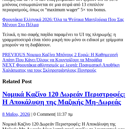
μπόνους ενσωματώνεται σε μια σειρά από 13 επιπλέον
περιορισμούς, όπως οι “maximum wager” 5× του bonus.
Φρουτάκια Ελληνικά 2026: Όλα τα Ψεύτικα Μαντζούρια Που Σας
Μένουν Στο Πέλμα
Τελικά, η πιο σαφής παγίδα παραμένει το UI της πληρωμής: η
γραμματοσειρά είναι τόσο μικρή που μόνο οι ειδικοί με γρίμματα
μπορούν να τη διαβάσουν.
Πλοήγηση
Previous
PREVIOUS
Νομιμο Καζίνο Μπόνους 2 Ευρώ: Η Καθημερινή
post:
Απάτη Που Κάνει Όλους να Κουντρίζουν τα Μπράβια
άρθρων
Next
NEXT
Φρουτάκια αθλητισμός με λεφτά: Πραγματική Αποθήκη
post:
Χαλάσματος για τους Σκληροτράχηλους Πονηρούς
Related Post
Νομικά Καζίνο 120 Δωρεάν Περιστροφές:
Νο
Η Αποκάλυψη της Μαζικής Μη-Δωρεάς
Κα
8
8 Μαΐου, 2026
|
|
0 Comment
|
11:37 πμ
12
Μαΐου,
Δω
Νομικά Καζίνο 120 Δωρεάν Περιστροφές: Η Αποκάλυψη της
2026