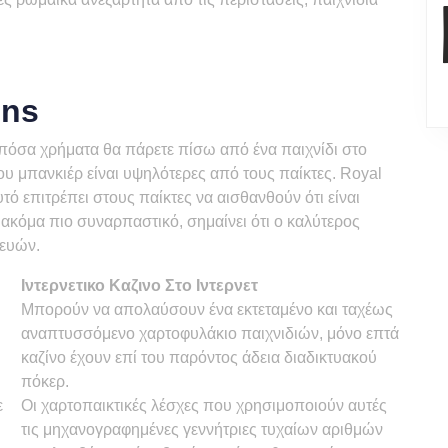
ins
 πόσα χρήματα θα πάρετε πίσω από ένα παιχνίδι στο
υ μπανκιέρ είναι υψηλότερες από τους παίκτες. Royal
ό επιτρέπει στους παίκτες να αισθανθούν ότι είναι
ι ακόμα πιο συναρπαστικό, σημαίνει ότι ο καλύτερος
κευών.
Ιντερνετικο Καζινο Στο Ιντερνετ
Μπορούν να απολαύσουν ένα εκτεταμένο και ταχέως
αναπτυσσόμενο χαρτοφυλάκιο παιχνιδιών, μόνο επτά
καζίνο έχουν επί του παρόντος άδεια διαδικτυακού
πόκερ.
ε
Οι χαρτοπαικτικές λέσχες που χρησιμοποιούν αυτές
τις μηχανογραφημένες γεννήτριες τυχαίων αριθμών