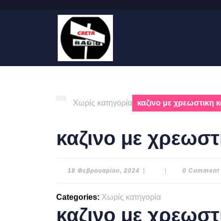
Skip
to
content
Skip
to
content
Χωρίς κατηγορία
καζινο με χρεωστικη 
καζινο με χρεωστ
18
18 Φεβρουαρίου, 2024
|
|
0 Comment
Φεβρουαρίου,
2024
Categories:
Χωρίς κατηγορία
καζινο με χρεωστ