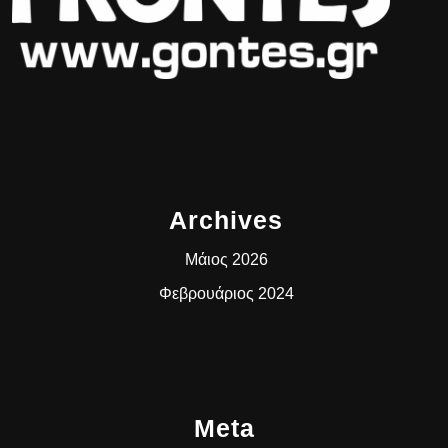
Archives
Μάιος 2026
Φεβρουάριος 2024
Meta