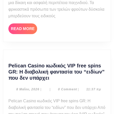
μια δίκαιη και ασφαλή περιπέτεια παιχνιδιού. Τα
φρικιαστικά πρόσωπα των τρελών φρούτων δύσκολα
μπερδεύουν τους ειδικούς
READ
READ MORE
MORE
Pelican Casino κωδικός VIP free spins
GR: Η διαβολική φαντασία του “ειδίων”
Pelican
που δεν υπάρχει
Casino
κωδικός
8
8 Μαΐου, 2026
|
|
0 Comment
|
11:37 πμ
Μαΐου,
VIP
2026
Pelican Casino κωδικός VIP free spins GR: Η
free
διαβολική φαντασία του “ειδίων” που δεν υπάρχει Από
spins