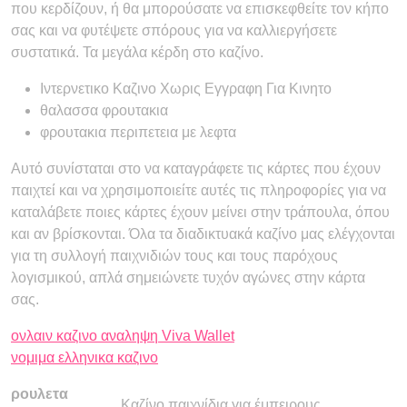
που κερδίζουν, ή θα μπορούσατε να επισκεφθείτε τον κήπο
σας και να φυτέψετε σπόρους για να καλλιεργήσετε
συστατικά. Τα μεγάλα κέρδη στο καζίνο.
Ιντερνετικο Καζινο Χωρις Εγγραφη Για Κινητο
θαλασσα φρουτακια
φρουτακια περιπετεια με λεφτα
Αυτό συνίσταται στο να καταγράφετε τις κάρτες που έχουν
παιχτεί και να χρησιμοποιείτε αυτές τις πληροφορίες για να
καταλάβετε ποιες κάρτες έχουν μείνει στην τράπουλα, όπου
και αν βρίσκονται. Όλα τα διαδικτυακά καζίνο μας ελέγχονται
για τη συλλογή παιχνιδιών τους και τους παρόχους
λογισμικού, απλά σημειώνετε τυχόν αγώνες στην κάρτα
σας.
ονλαιν καζινο αναληψη Viva Wallet
νομιμα ελληνικα καζινο
ρουλετα
Καζίνο παιχνίδια για έμπειρους.