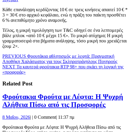
Κάθε επανάληψη κερδίζοντας 10 € σε τρεις κινήσεις απαιτεί 10 € *
3 = 30 € στο αρχικό κεφάλαιο, ενώ η πράξη του παίκτη προσθέτει
6 % ανεπιθύμητο χρόνο αναμονής.
Τέλος, η μικρή τιμολόγηση των T&C οδηγεί σε ένα λεπτομερές
βάλε μπλοκ «από 10 € μέχρι 15 €». Το μικρό ατύχημα; Η μικρή
γραμματοσειρά στα βήματα ανάληψης, τόσο μικρή που χρειάζεται
ζουμ 2×.
Πλοήγηση
Previous
PREVIOUS
Φρουτάκια αθλητισμός με λεφτά: Πραγματική
post:
Αποθήκη Χαλάσματος για τους Σκληροτράχηλους Πονηρούς
άρθρων
Next
NEXT
Τα καυτερά φρούτακια RTP 98+ που σκάει τη λογική της
post:
«προφοράς»
Related Post
Φρούτακια Φρούτα με Λέφτα: Η Ψυχρή
Φρούτακ
Αλήθεια Πίσω από τις Προσφορές
Φρούτα
8
8 Μαΐου, 2026
|
|
0 Comment
|
11:37 πμ
με
Μαΐου,
Λέφτα:
Φρούτακια Φρούτα με Λέφτα: Η Ψυχρή Αλήθεια Πίσω από τις
2026