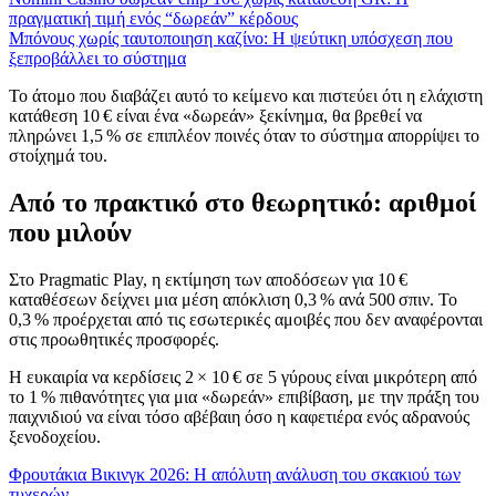
πραγματική τιμή ενός “δωρεάν” κέρδους
Μπόνους χωρίς ταυτοποιηση καζίνο: Η ψεύτικη υπόσχεση που
ξεπροβάλλει το σύστημα
Το άτομο που διαβάζει αυτό το κείμενο και πιστεύει ότι η ελάχιστη
κατάθεση 10 € είναι ένα «δωρεάν» ξεκίνημα, θα βρεθεί να
πληρώνει 1,5 % σε επιπλέον ποινές όταν το σύστημα απορρίψει το
στοίχημά του.
Από το πρακτικό στο θεωρητικό: αριθμοί
που μιλούν
Στο Pragmatic Play, η εκτίμηση των αποδόσεων για 10 €
καταθέσεων δείχνει μια μέση απόκλιση 0,3 % ανά 500 σπιν. Το
0,3 % προέρχεται από τις εσωτερικές αμοιβές που δεν αναφέρονται
στις προωθητικές προσφορές.
Η ευκαιρία να κερδίσεις 2 × 10 € σε 5 γύρους είναι μικρότερη από
το 1 % πιθανότητες για μια «δωρεάν» επιβίβαση, με την πράξη του
παιχνιδιού να είναι τόσο αβέβαιη όσο η καφετιέρα ενός αδρανούς
ξενοδοχείου.
Φρουτάκια Βικινγκ 2026: Η απόλυτη ανάλυση του σκακιού των
τυχερών