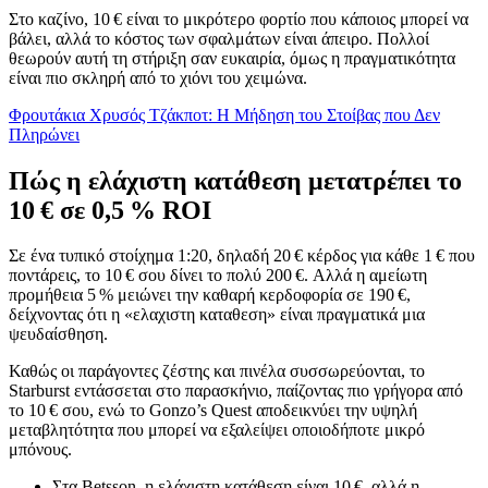
Στο καζίνο, 10 € είναι το μικρότερο φορτίο που κάποιος μπορεί να
βάλει, αλλά το κόστος των σφαλμάτων είναι άπειρο. Πολλοί
θεωρούν αυτή τη στήριξη σαν ευκαιρία, όμως η πραγματικότητα
είναι πιο σκληρή από το χιόνι του χειμώνα.
Φρουτάκια Χρυσός Τζάκποτ: Η Μήδηση του Στοίβας που Δεν
Πληρώνει
Πώς η ελάχιστη κατάθεση μετατρέπει το
10 € σε 0,5 % ROI
Σε ένα τυπικό στοίχημα 1:20, δηλαδή 20 € κέρδος για κάθε 1 € που
ποντάρεις, το 10 € σου δίνει το πολύ 200 €. Αλλά η αμείωτη
προμήθεια 5 % μειώνει την καθαρή κερδοφορία σε 190 €,
δείχνοντας ότι η «ελαχιστη καταθεση» είναι πραγματικά μια
ψευδαίσθηση.
Καθώς οι παράγοντες ζέστης και πινέλα συσσωρεύονται, το
Starburst εντάσσεται στο παρασκήνιο, παίζοντας πιο γρήγορα από
το 10 € σου, ενώ το Gonzo’s Quest αποδεικνύει την υψηλή
μεταβλητότητα που μπορεί να εξαλείψει οποιοδήποτε μικρό
μπόνους.
Στα Betsson, η ελάχιστη κατάθεση είναι 10 €, αλλά η