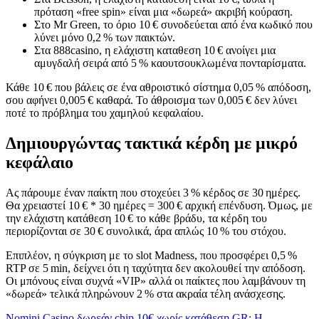
πρόταση «free spin» είναι μια «δωρεά» ακριβή κούραση.
Στο Mr Green, το όριο 10 € συνοδεύεται από ένα κωδικό που
λύνει μόνο 0,2 % των παικτών.
Στα 888casino, η ελάχιστη καταθεση 10 € ανοίγει μια
αμυγδαλή σειρά από 5 % καουτσουκλωμένα πονταρίσματα.
Κάθε 10 € που βάλεις σε ένα αθροιστικό σίστημα 0,05 % απόδοση,
σου αφήνει 0,005 € καθαρά. Το άθροισμα των 0,005 € δεν λύνει
ποτέ το πρόβλημα του χαμηλού κεφαλαίου.
Δημιουργώντας τακτικά κέρδη με μικρό
κεφάλαιο
Ας πάρουμε έναν παίκτη που στοχεύει 3 % κέρδος σε 30 ημέρες.
Θα χρειαστεί 10 € * 30 ημέρες = 300 € αρχική επένδυση. Όμως, με
την ελάχιστη κατάθεση 10 € το κάθε βράδυ, τα κέρδη του
περιορίζονται σε 30 € συνολικά, άρα απλώς 10 % του στόχου.
Επιπλέον, η σύγκριση με το slot Madness, που προσφέρει 0,5 %
RTP σε 5 min, δείχνει ότι η ταχύτητα δεν ακολουθεί την απόδοση.
Οι μπόνους είναι συχνά «VIP» αλλά οι παίκτες που λαμβάνουν τη
«δωρεά» τελικά πληρώνουν 2 % στα ακραία τέλη ανάσχεσης.
Nomini Casino δωρεάν chip 10€ χωρίς κατάθεση GR: Η