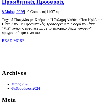
Τυχερά
Προωθητικές Προσφορές
των
Παιχνίδια
Γυναικών
8
8 Μαΐου, 2026
|
|
0 Comment
|
11:37 πμ
με
Μεγάλης
Μαΐου,
Χρήματα:
Τυχερά Παιχνίδια με Χρήματα: Η Σκληρή Αλήθεια Που Κρύβεται
2026
Καζίνο
Πίσω Από Τις Προωθητικές Προσφορές Κάθε φορά που ένας
Η
Επιδόρφης
“VIP” παίκτης εμφανίζεται με το εμπορικό σήμα “δωρεάν”, η
Σκληρή
πραγματικότητα είναι πιο
Αλήθεια
READ
READ MORE
MORE
Που
Κρύβεται
Πίσω
Από
Τις
Archives
Προωθητικές
Προσφορές
Μάιος 2026
Φεβρουάριος 2024
Meta