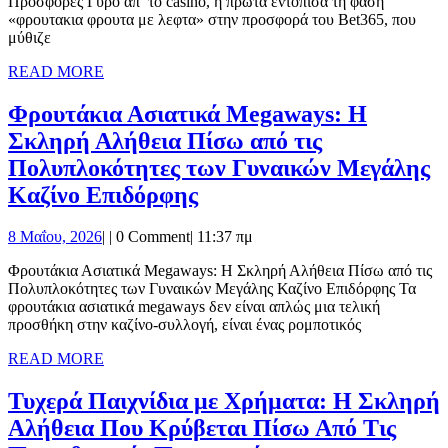
Προσφορές Γύρο απ’ το casino, η πρώτα εντόπισα τη φάση
Η
«φρουτακια φρουτα με λεφτα» στην προσφορά του Bet365, που
Ψυχρή
μύθιζε
Αλήθεια
READ
READ MORE
MORE
Πίσω
Φρουτάκια Ασιατικά Megaways: Η
από
Σκληρή Αλήθεια Πίσω από τις
τις
Πολυπλοκότητες των Γυναικών Μεγάλης
Προσφορ
Φρουτάκια
Καζίνο Επιδόρφης
Ασιατικά
8
8 Μαΐου, 2026
|
|
0 Comment
|
11:37 πμ
Megaways:
Μαΐου,
Η
Φρουτάκια Ασιατικά Megaways: Η Σκληρή Αλήθεια Πίσω από τις
2026
Πολυπλοκότητες των Γυναικών Μεγάλης Καζίνο Επιδόρφης Τα
Σκληρή
φρουτάκια ασιατικά megaways δεν είναι απλώς μια τελική
Αλήθεια
προσθήκη στην καζίνο-συλλογή, είναι ένας ρομποτικός
Πίσω
READ
READ MORE
MORE
από
Τυχερά Παιχνίδια με Χρήματα: Η Σκληρή
τις
Αλήθεια Που Κρύβεται Πίσω Από Τις
Πολυπλοκότητες