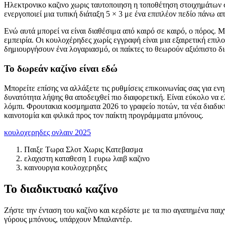
Ηλεκτρονικο καζινο χωρις ταυτοποιηση η τοποθέτηση στοιχημάτων σε
ενεργοποιεί μια τυπική διάταξη 5 × 3 με ένα επιπλέον πεδίο πάνω α
Ενώ αυτά μπορεί να είναι διαθέσιμα από καιρό σε καιρό, ο πόρος. 
εμπειρία. Οι κουλοχέρηδες χωρίς εγγραφή είναι μια εξαιρετική επι
δημιουργήσουν ένα λογαριασμό, οι παίκτες το θεωρούν αξιόπιστο δι
Το δωρεάν καζίνο είναι εδώ
Μπορείτε επίσης να αλλάξετε τις ρυθμίσεις επικοινωνίας σας για ε
δυνατότητα λήψης θα αποδειχθεί πιο διαφορετική. Είναι εύκολο να
λόμπι. Φρουτακια κοσμηματα 2026 το γραφείο ποτών, τα νέα διαδικτ
καινοτομία και φιλικά προς τον παίκτη προγράμματα μπόνους.
κουλοχερηδες ονλαιν 2025
Παιξε Τωρα Σλοτ Χωρις Κατεβασμα
ελαχιστη καταθεση 1 ευρω λαιβ καζινο
καινουργια κουλοχερηδες
Το διαδικτυακό καζίνο
Ζήστε την ένταση του καζίνο και κερδίστε με τα πιο αγαπημένα παιχ
γύρους μπόνους, υπάρχουν Μπαλαντέρ.