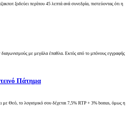
ιστική
ικότητα
Φρουτάκια
τεινό Πάτημα
Ελληνικής
Μυθολογίας
Ντέμο:
 με Θεό, το λογισμικό σου δέχεται 7,5% RTP + 3% bonus, όμως η
Η
Σαπουνόσφαιρα
του