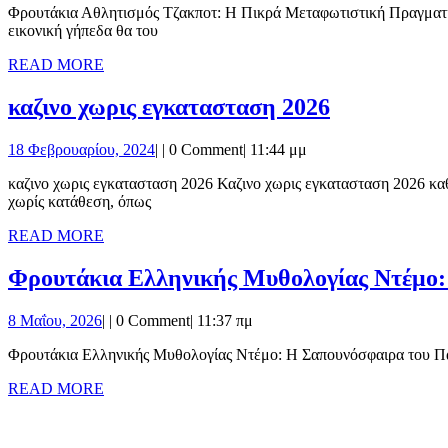
Φρουτάκια Αθλητισμός Τζακποτ: Η Πικρά Μεταφωτιστική Πραγματικότητα Το 2023, ο μέσος παίκτης που ψάχνει φρουτάκια αθλητισμού τζακποτ ξοδεύει περίπου 45 λεπτά ανά συνεδρία, πιστεύοντας ότι η
2026
εικονική γήπεδα θα του
READ
READ MORE
MORE
καζινο
καζινο χωρις εγκατασταση 2026
χωρις
18
18 Φεβρουαρίου, 2024
|
|
0 Comment
|
11:44 μμ
εγκαταστα
Φεβρουαρίου,
2026
καζινο χωρις εγκατασταση 2026 Καζινο χωρις εγκατασταση 2026 καθώς οι γραμμές νίκης πέφτουν στους τροχούς, τα καζίνο διοργανώνουν διαγωνισμούς με μεγάλα έπαθλα. Εκτός από το μπόνους εγγραφής
2024
χωρίς κατάθεση, όπως
READ
READ MORE
MORE
Φρουτάκια Ελληνικής Μυθολογίας Ντέμο:
8
8 Μαΐου, 2026
|
|
0 Comment
|
11:37 πμ
Μαΐου,
Φρουτάκια Ελληνικής Μυθολογίας Ντέμο: Η Σαπουνόσφαιρα του Πα
2026
READ
READ MORE
MORE