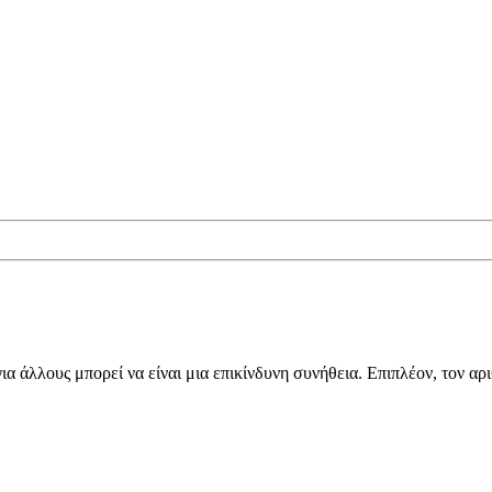
ια άλλους μπορεί να είναι μια επικίνδυνη συνήθεια. Επιπλέον, τον α