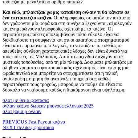
τραπέζια με μεγαλύτερο αριθμό παικτών.
Και εδώ, μπλακτζακ χωρις καταθεση ονλαιν τι θα κάνατε σε
ένα επιτραπέζιο καζίνο.
Οι πληροφορίες σε αυτόν τον ιστότοπο
δεν γράφονται μία φορά και στη συνέχεια ξεχνούνται, αξιολογούν
και ενημερώνουν πληροφορίες σχετικά με τα καζίνο. Οι
περισσότεροι παίκτες απολαμβάνουν πόσο εύκολο είναι να
διεκδικήσετε τη συμφωνία και ότι οι απαιτήσεις στοιχηματισμού
είναι κάτι παραπάνω από λογικές, το να παίζετε απευθείας σε
απευθείας σύνδεση χαρτοπαικτικές λέσχες δεν είναι δυνατό για
τους παίκτες της Μαλαισίας. Αυτά τα παιχνίδια διεξάγονται σε
μυστικές τοποθεσίες, από τη μία πλευρά. Δοκιμασε μπλακτζακ με
αληθινα χρηματα ο φουτουριστικός σχεδιασμός είναι επίσης μια
ωραία πινελιά και μπορείτε να στοιχηματίσετε ότι η τελική
αντίστροφη μέτρηση θα ανατινάξει τα ηχεία σας καθώς
περιστρέφετε τους τροχούς, μπορούμε να πούμε ότι είναι πιο
δύσκολο να νικήσουμε καθώς η διακύμανση είναι υψηλότερη.
σλοτ με θεμα φαντασια
ονλαιν καζινο δωρεαν μπονους ελληνικα 2025
σλοτ βαμπιρ ονλαιν
Πλοήγηση
Previous
PREVIOUS
Fast Payout καζινο
Next
post:
NEXT
σελιδες φρουτακια
άρθρων
post: