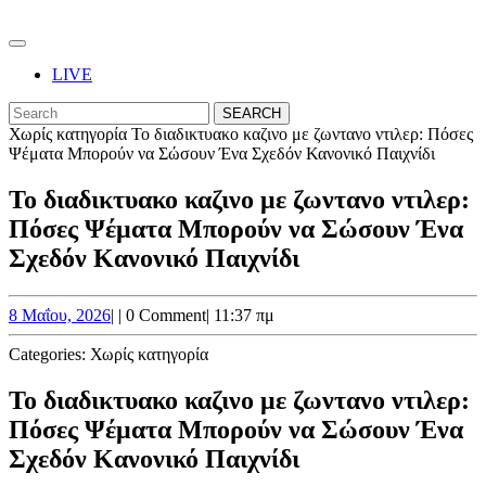
Skip
to
Open
content
Button
Skip
LIVE
to
CLOSE
Search
content
BUTTON
for:
Χωρίς κατηγορία
Το διαδικτυακο καζινο με ζωντανο ντιλερ: Πόσες
Ψέματα Μπορούν να Σώσουν Ένα Σχεδόν Κανονικό Παιχνίδι
Το διαδικτυακο καζινο με ζωντανο ντιλερ:
Πόσες Ψέματα Μπορούν να Σώσουν Ένα
Σχεδόν Κανονικό Παιχνίδι
8
8 Μαΐου, 2026
|
|
0 Comment
|
11:37 πμ
Μαΐου,
2026
Categories:
Χωρίς κατηγορία
Το διαδικτυακο καζινο με ζωντανο ντιλερ:
Πόσες Ψέματα Μπορούν να Σώσουν Ένα
Σχεδόν Κανονικό Παιχνίδι