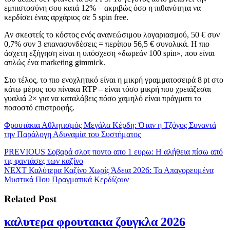
εμπιστοσύνη σου κατά 12% – ακριβώς όσο η πιθανότητα να
κερδίσει ένας αρχάριος σε 5 spin free.
Αν σκεφτείς το κόστος ενός ανανεώσιμου λογαριασμού, 50 € συν
0,7% συν 3 επανασυνδέσεις = περίπου 56,5 € συνολικά. Η πιο
άσχετη εξήγηση είναι η υπόσχεση «δωρεάν 100 spin», που είναι
απλώς ένα marketing gimmick.
Στο τέλος, το πιο ενοχλητικό είναι η μικρή γραμματοσειρά 8 pt στο
κάτω μέρος του πίνακα RTP – είναι τόσο μικρή που χρειάζεσαι
γυαλιά 2× για να καταλάβεις πόσο χαμηλό είναι πράγματι το
ποσοστό επιστροφής.
Φρουτάκια Αθλητισμός Μεγάλα Κέρδη: Όταν η Τζόγος Συναντά
την Παράλογη Αδυναμία του Συστήματος
Πλοήγηση
Previous
PREVIOUS
Σοβαρά σλοτ ποντο απο 1 ευρω: Η αλήθεια πίσω από
post:
τις φαντάσες των καζίνο
άρθρων
Next
NEXT
Καλύτερα Καζίνο Χωρίς Άδεια 2026: Τα Απαγορευμένα
post:
Μυστικά Που Πραγματικά Κερδίζουν
Related Post
καλυτερ
καλυτερα φρουτακια ζουγκλα 2026