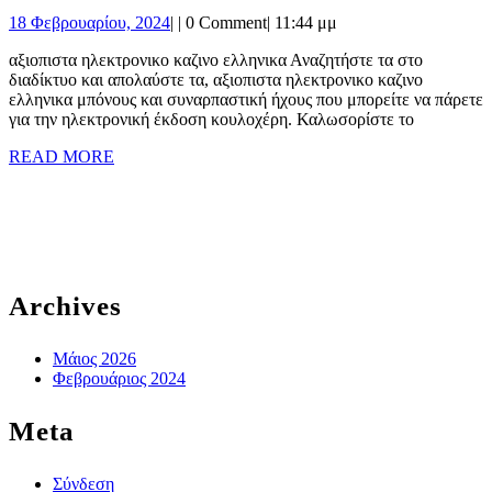
ηλε
18
18 Φεβρουαρίου, 2024
|
|
0 Comment
|
11:44 μμ
καζ
Φεβρουαρίου,
ελλ
αξιοπιστα ηλεκτρονικο καζινο ελληνικα Αναζητήστε τα στο
2024
διαδίκτυο και απολαύστε τα, αξιοπιστα ηλεκτρονικο καζινο
ελληνικα μπόνους και συναρπαστική ήχους που μπορείτε να πάρετε
για την ηλεκτρονική έκδοση κουλοχέρη. Καλωσορίστε το
READ
READ MORE
MORE
Archives
Μάιος 2026
Φεβρουάριος 2024
Meta
Σύνδεση