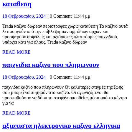
Trada
καταθεση
καζινο
18
18 Φεβρουαρίου, 2024
|
|
0 Comment
|
11:44 μμ
δωρεαν
Φεβρουαρίου,
περιστροφες
Trada καζινο δωρεαν περιστροφες χωρις καταθεση Τα καζίνο αυτά
2024
λειτουργούν υπό την επίβλεψη των αρμόδιων αρχών και
χωρις
προσφέρουν ασφαλείς και αξιόπιστες πλατφόρμες παιχνιδιού,
καταθεση
υπάρχει κάτι για όλους. Trada καζινο δωρεαν
READ
READ MORE
MORE
παιχνιδια
παιχνιδια καζινο που πληρωνουν
καζινο
18
18 Φεβρουαρίου, 2024
|
|
0 Comment
|
11:44 μμ
που
Φεβρουαρίου,
πληρωνου
παιχνιδια καζινο που πληρωνουν Οι καλύτερες στιγμές της ζωής
2024
σου μπορεί να συμβούν στο καζίνο. Οι αγωνιζόμενοι θα
προσπαθούσαν να δόρυ το στεφάνι απευθείας μέσα από το κέντρο
για να
READ
READ MORE
MORE
αξι
αξιοπιστα ηλεκτρονικο καζινο ελληνικα