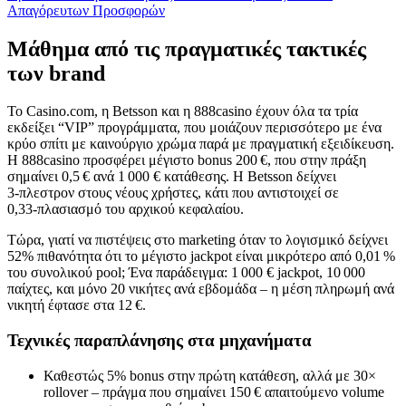
Απαγόρευτων Προσφορών
Μάθημα από τις πραγματικές τακτικές
των brand
Το Casino.com, η Betsson και η 888casino έχουν όλα τα τρία
εκδείξει “VIP” προγράμματα, που μοιάζουν περισσότερο με ένα
κρύο σπίτι με καινούργιο χρώμα παρά με πραγματική εξειδίκευση.
Η 888casino προσφέρει μέγιστο bonus 200 €, που στην πράξη
σημαίνει 0,5 € ανά 1 000 € κατάθεσης. Η Betsson δείχνει
3‑πλεστρον στους νέους χρήστες, κάτι που αντιστοιχεί σε
0,33‑πλασιασμό του αρχικού κεφαλαίου.
Τώρα, γιατί να πιστέψεις στο marketing όταν το λογισμικό δείχνει
52% πιθανότητα ότι το μέγιστο jackpot είναι μικρότερο από 0,01 %
του συνολικού pool; Ένα παράδειγμα: 1 000 € jackpot, 10 000
παίχτες, και μόνο 20 νικήτες ανά εβδομάδα – η μέση πληρωμή ανά
νικητή έφτασε στα 12 €.
Τεχνικές παραπλάνησης στα μηχανήματα
Καθεστώς 5% bonus στην πρώτη κατάθεση, αλλά με 30×
rollover – πράγμα που σημαίνει 150 € απαιτούμενο volume