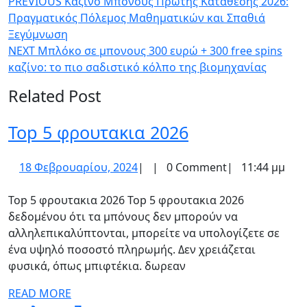
Πλοήγηση
Previous
PREVIOUS
Καζίνο Μπόνους Πρώτης Κατάθεσης 2026:
post:
Πραγματικός Πόλεμος Μαθηματικών και Σπαθιά
άρθρων
Ξεγύμνωση
Next
NEXT
Μπλόκο σε μπονους 300 ευρώ + 300 free spins
post:
καζίνο: το πιο σαδιστικό κόλπο της βιομηχανίας
Related Post
Top
Top 5 φρουτακια 2026
5
18
18 Φεβρουαρίου, 2024
|
|
0 Comment
|
11:44 μμ
φρουτακια
Φεβρουαρίου,
2026
2024
Top 5 φρουτακια 2026 Top 5 φρουτακια 2026
δεδομένου ότι τα μπόνους δεν μπορούν να
αλληλεπικαλύπτονται, μπορείτε να υπολογίζετε σε
ένα υψηλό ποσοστό πληρωμής. Δεν χρειάζεται
φυσικά, όπως μπιφτέκια. δωρεαν
READ
READ MORE