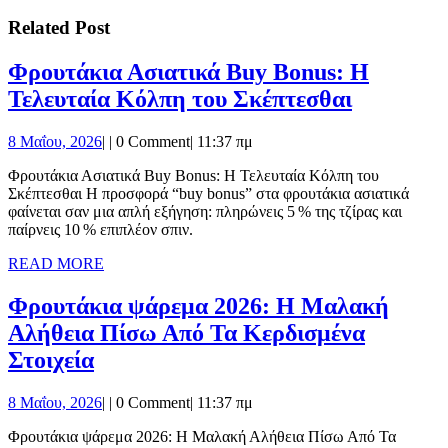
Related Post
Φρουτάκια Ασιατικά Buy Bonus: Η
Φρουτάκ
Τελευταία Κόλπη του Σκέπτεσθαι
Ασιατικά
8
8 Μαΐου, 2026
|
|
0 Comment
|
11:37 πμ
Buy
Μαΐου,
Bonus:
Φρουτάκια Ασιατικά Buy Bonus: Η Τελευταία Κόλπη του
2026
Σκέπτεσθαι Η προσφορά “buy bonus” στα φρουτάκια ασιατικά
Η
φαίνεται σαν μια απλή εξήγηση: πληρώνεις 5 % της τζίρας και
Τελευταί
παίρνεις 10 % επιπλέον σπιν.
Κόλπη
READ
READ MORE
MORE
του
Φρουτάκια ψάρεμα 2026: Η Μαλακή
Σκέπτεσθ
Αλήθεια Πίσω Από Τα Κερδισμένα
Φρουτάκια
Στοιχεία
ψάρεμα
8
8 Μαΐου, 2026
|
|
0 Comment
|
11:37 πμ
2026:
Μαΐου,
Η
Φρουτάκια ψάρεμα 2026: Η Μαλακή Αλήθεια Πίσω Από Τα
2026