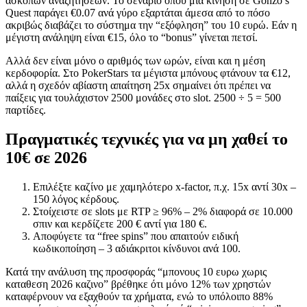
άσκοπων αναζητήσεων. Το σενάριο όπου μια κίνηση σε Gonzo’s
Quest παράγει €0.07 ανά γύρο εξαρτάται άμεσα από το πόσο
ακριβώς διαβάζει το σύστημα την “εξόφληση” του 10 ευρώ. Εάν η
μέγιστη ανάληψη είναι €15, όλο το “bonus” γίνεται πετσί.
Αλλά δεν είναι μόνο ο αριθμός των ωρών, είναι και η μέση
κερδοφορία. Στο PokerStars τα μέγιστα μπόνους φτάνουν τα €12,
αλλά η σχεδόν αβίαστη απαίτηση 25x σημαίνει ότι πρέπει να
παίξεις για τουλάχιστον 2500 μονάδες στο slot. 2500 ÷ 5 = 500
παρτίδες.
Πραγματικές τεχνικές για να μη χαθεί το
10€ σε 2026
Επιλέξτε καζίνο με χαμηλότερο x‑factor, π.χ. 15x αντί 30x –
150 λόγος κέρδους.
Στοίχειστε σε slots με RTP ≥ 96% – 2% διαφορά σε 10.000
σπιν και κερδίζετε 200 € αντί για 180 €.
Αποφύγετε τα “free spins” που απαιτούν ειδική
κωδικοποίηση – 3 αδιάκριτοι κίνδυνοι ανά 100.
Κατά την ανάλυση της προσφοράς “μπονους 10 ευρω χωρις
καταθεση 2026 καζινο” βρέθηκε ότι μόνο 12% των χρηστών
καταφέρνουν να εξαχθούν τα χρήματα, ενώ το υπόλοιπο 88%