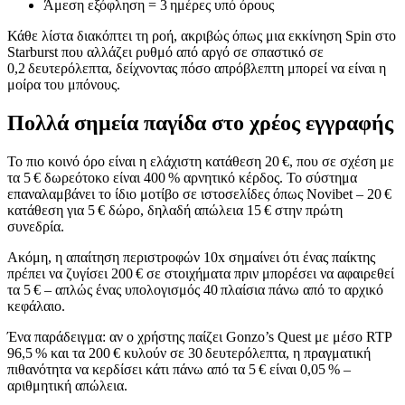
Άμεση εξόφληση = 3 ημέρες υπό όρους
Κάθε λίστα διακόπτει τη ροή, ακριβώς όπως μια εκκίνηση Spin στο
Starburst που αλλάζει ρυθμό από αργό σε σπαστικό σε
0,2 δευτερόλεπτα, δείχνοντας πόσο απρόβλεπτη μπορεί να είναι η
μοίρα του μπόνους.
Πολλά σημεία παγίδα στο χρέος εγγραφής
Το πιο κοινό όρο είναι η ελάχιστη κατάθεση 20 €, που σε σχέση με
τα 5 € δωρεότοκο είναι 400 % αρνητικό κέρδος. Το σύστημα
επαναλαμβάνει το ίδιο μοτίβο σε ιστοσελίδες όπως Novibet – 20 €
κατάθεση για 5 € δώρο, δηλαδή απώλεια 15 € στην πρώτη
συνεδρία.
Ακόμη, η απαίτηση περιστροφών 10x σημαίνει ότι ένας παίκτης
πρέπει να ζυγίσει 200 € σε στοιχήματα πριν μπορέσει να αφαιρεθεί
τα 5 € – απλώς ένας υπολογισμός 40 πλαίσια πάνω από το αρχικό
κεφάλαιο.
Ένα παράδειγμα: αν ο χρήστης παίζει Gonzo’s Quest με μέσο RTP
96,5 % και τα 200 € κυλούν σε 30 δευτερόλεπτα, η πραγματική
πιθανότητα να κερδίσει κάτι πάνω από τα 5 € είναι 0,05 % –
αριθμητική απώλεια.