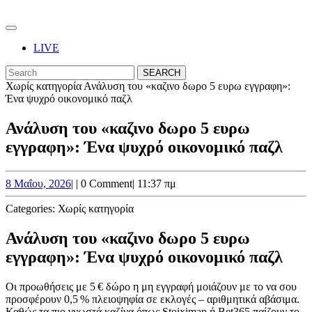
Skip
to
Open
content
Button
Skip
LIVE
to
CLOSE
Search
content
BUTTON
for:
Χωρίς κατηγορία
Ανάλυση του «καζινο δωρο 5 ευρω εγγραφη»:
Ένα ψυχρό οικονομικό παζλ
Ανάλυση του «καζινο δωρο 5 ευρω
εγγραφη»: Ένα ψυχρό οικονομικό παζλ
8
8 Μαΐου, 2026
|
|
0 Comment
|
11:37 πμ
Μαΐου,
2026
Categories:
Χωρίς κατηγορία
Ανάλυση του «καζινο δωρο 5 ευρω
εγγραφη»: Ένα ψυχρό οικονομικό παζλ
Οι προωθήσεις με 5 € δώρο η μη εγγραφή μοιάζουν με το να σου
προσφέρουν 0,5 % πλειοψηφία σε εκλογές – αριθμητικά αβάσιμα.
Καθώς τα πιο γνωστά καζίνα όπως Stoiximan ή Bet365 παίζουν το