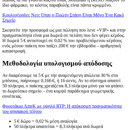
ίδιο φάρμακο, το κόστος παραβολής είναι πάντα κρυμμένο.
Κουλοχέρηδες Νεο: Όταν η Πρώτη Στάση Είναι Μόνο Ένα Κακό
Σημείο
Σκεφτείτε την προσφορά ως μια πώληση που λενε «VIP» και στην
πραγματικότητα είναι μια δωρεά σε πελάτη που δεν φέρει κέρδος.
Η δωρεά 5 € αντιστοιχεί σε 0,02 % του προβλεπόμενου κέρδους
ενός μέσου παίκτη που παίζει 200 € την εβδομάδα – αριθμητική
καταστροφή.
Μεθοδολογία υπολογισμού απόδοσης
Αν διαιρέσουμε τα 5 € με την αναμενόμενη απώλεια 30 % στα
μπόνους, παίρνουμε 0,166 €, ή 16 σεντς. Αν το σύστημα απαιτεί
50 πλήκτρα, ο παίκτης χρειάζεται 8,3 πλήκτρα μόνο για να φτάσει
το δωρεότικο σημείο – ένα κομψό παράδειγμα γεωμετρικής
συνέπειας.
Φρουτάκια AzteK με υψηλό RTP: Η απόκοσμη πραγματικότητα
του ψηφιακού τζόγου
5 € δώρο = 0,02 % μέση αναλογία
50 πλήκτρα απαιτείται = 8,3 πλήκτρα ανά δωρεά